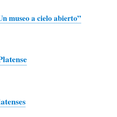
Un museo a cielo abierto”
Platense
latenses