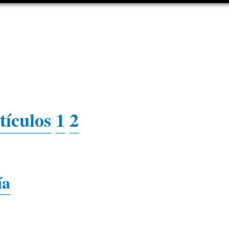
tículos
1
2
ía