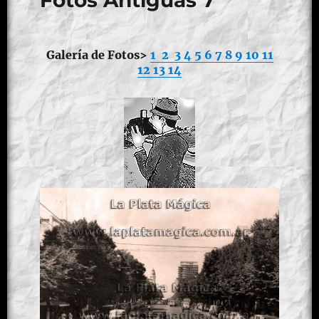
Fotos Antiguas 7
Galería de Fotos>
1
2
3
4
5
6
7
8
9
10
11
12
13
14