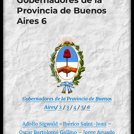
Gobernadores de la
Provincia de Buenos
Aires 6
Gobernadores de la Provincia de Buenos
Aires
/
2
/
3
/
4
/
5
/
6
Adolfo Sigwald
–
Ibérico Saint-Jean
–
Oscar Bartolomé Gallino
–
Jorge Aguado