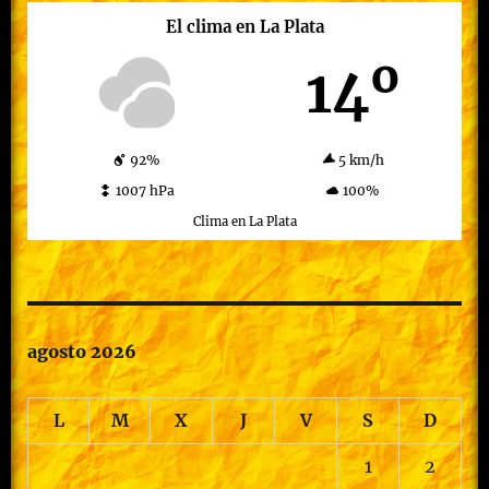
El clima en La Plata
14º
92%
5 km/h
1007 hPa
100%
Clima en La Plata
agosto 2026
L
M
X
J
V
S
D
1
2