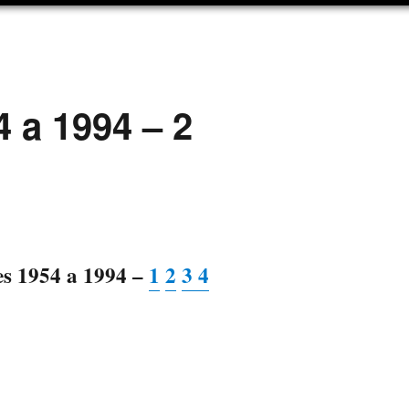
 a 1994 – 2
es 1954 a 1994 –
1
2
3
4