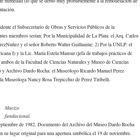
 de humedad (lo que se debió muy probablemente a la remodelación de
ntación.
dente el Subsecretario de Obras y Servicios Públicos de la
ntes miembros serían: Por la Municipalidad de La Plata: el Arq. Carlos
ezNuñez y el señor Roberto Walter Guillaume; 2) Por la UNLP: el
ana I) y la Lic. María Estela Mansur (jefa de trabajos prácticos de
, ambos de la Facultad de Ciencias Naturales y Museo de Ciencias
eo y Archivo Dardo Rocha: el Museólogo Ricardo Manuel Perez
 y la Museóloga Nancy Rosa Trepicchio de Perez Tiribelli.
Macizo
fundacional.
septiembre de 1982. Documento del Archivo del Museo Dardo Rocha
 en su lugar original para una apertura simbólica el 19 de noviembre.