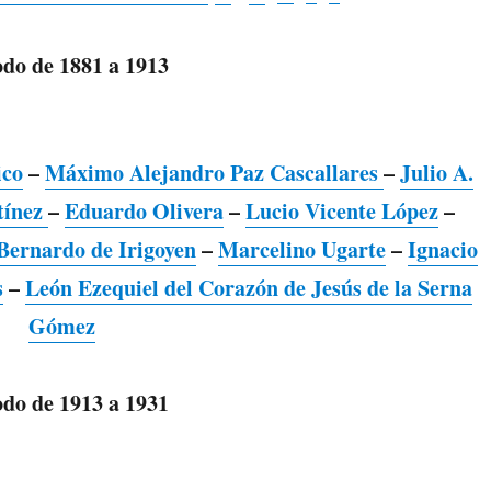
odo de 1881 a 1913
ico
–
Máximo Alejandro Paz Cascallares
–
Julio A.
tínez
–
Eduardo Olivera
–
Lucio Vicente López
–
Bernardo de Irigoyen
–
Marcelino Ugarte
–
Ignacio
s
–
León Ezequiel del Corazón de Jesús de la Serna
Gómez
odo de 1913 a 1931