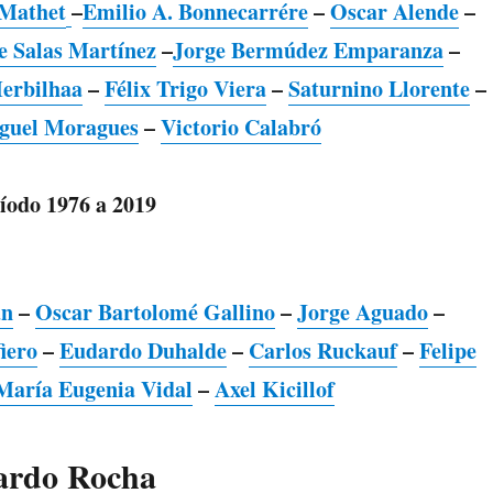
Mathet
–
Emilio A. Bonnecarrére
–
Oscar Alende
–
e Salas Martínez
–
Jorge Bermúdez Emparanza
–
erbilhaa
–
Félix Trigo Viera
–
Saturnino Llorente
–
guel Moragues
–
Victorio Calabró
íodo 1976 a 2019
an
–
Oscar Bartolomé Gallino
–
Jorge Aguado
–
iero
–
Eudardo Duhalde
–
Carlos Ruckauf
–
Felipe
María Eugenia Vidal
–
Axel Kicillof
ardo Rocha