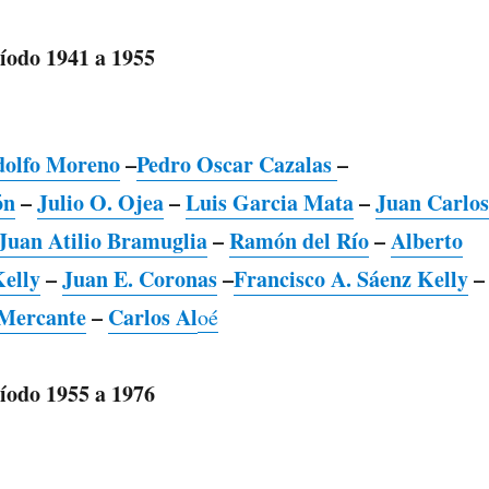
íodo 1941 a 1955
olfo Moreno
–
Pedro Oscar Cazalas
–
ón
–
Julio O. Ojea
–
Luis Garcia Mata
–
Juan Carlos
Juan Atilio Bramuglia
–
Ramón del Río
–
Alberto
Kelly
–
Juan E. Coronas
–
Francisco A. Sáenz Kelly
–
Mercante
–
Carlos Al
oé
íodo 1955 a 1976