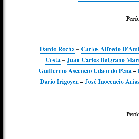
Perí
Dardo Rocha
–
Carlos Alfredo D’Am
Costa
–
Juan Carlos Belgrano Mar
Guillermo Ascencio Udaondo Peña
–
Darío Irigoyen
–
José Inocencio Aria
Perí