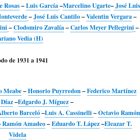
e Rosas
–
Luis García
–
Marcelino Ugarte
–
José Lui
onteverde
–
José Luis Cantilo
–
Valentin Vergara
–
ini
–
Clodomiro Zavalía
–
Carlos Meyer Pellegrin
i
–
riano Vedia (H)
odo de 1931 a 1941
o Meabe
–
Honorio Puyrredon
–
Federico Martínez
 Díaz
–
Edgardo J. Míguez
–
Alberto Barceló
–
Luis A. Cassinelli
–
Octavio Ramón
o Ramón Amadeo
–
Eduardo T. Lápez
–
Eleazar T.
Videla