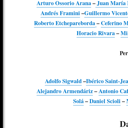
Arturo Ossorio Arana
–
Juan María 
Andrés Framini
–
Guillermo Vicent
Roberto Etchepareborda
–
Ceferino M
Horacio Rivara
–
Mi
Per
Adolfo Sigwald
–
Ibérico Saint-Je
Alejandro Armendáriz
–
Antonio Caf
Solá
–
Daniel Scioli
–
D