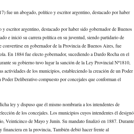
co y escritor argentino, destacado por haber sido gobernador de Buenos
o e inició su carrera política en su juventud, siendo partidario de
 convertirse en gobernador de la Provincia de Buenos Aires, fue
dola. En 1884 fue electo gobernador, sucediendo a Dardo Rocha en el
rante su gobierno tuvo lugar la sanción de la Ley Provincial Nº1810,
as actividades de los municipios, estableciendo la creación de un Poder
un Poder Deliberativo compuesto por concejales que conforman el
icha ley y dispuso que él mismo nombraría a los intendentes de
elección de los concejales. Los municipios cuyos intendentes él designó
io, Veinticinco de Mayo y Junín. Su mandato finalizó en 1887. Durant
 y financiera en la provincia, También debió hacer frente al